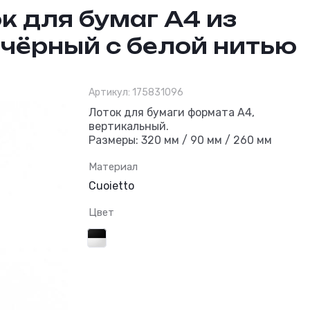
к для бумаг А4 из
 чёрный с белой нитью
Артикул:
175831096
Вертикальный ло
Лоток для бумаги формата А4,
вертикальный.
Размеры: 320 мм / 90 мм / 260 мм
Материал
Cuoietto
Цвет