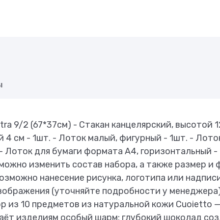
ы
tra 9/2 (67*37см) - Стакан канцелярский, высотой 1
й 4 см - 1шт. - Лоток малый, фигурный - 1шт. - Лот
. - Лоток для бумаги формата А4, горизонтальный -
можно изменить состав набора, а также размер и
Возможно нанесение рисунка, логотипа или надп
зображения (уточняйте подробности у менеджера)
 из 10 предметов из натуральной кожи Cuoietto —
аёт изделиям особый шарм: глубокий шоколад со