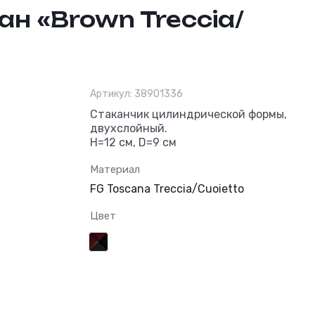
н «Brown Treccia/
Артикул:
38901336
Канцелярский ст
Стаканчик цилиндрической формы,
двухслойный.
H=12 см, D=9 см
Материал
FG Toscana Treccia/Cuoietto
Цвет