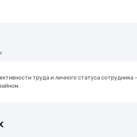
ы
тивности труда и личного статуса сотрудника –
зайном.
х